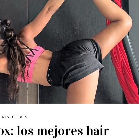
ENTS
LIKES
ox: los mejores hair