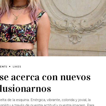
ENTS
LIKES
se acerca con nuevos
ilusionarnos
ta de la esquina. Enérgica, vibrante, colorida y jovial, la
espíritu a través de nuestra actitud y nuestra imagen. Para