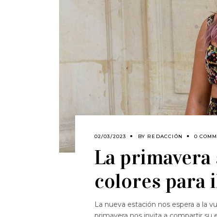
02/03/2023
BY
REDACCIÓN
0 COMM
La primavera 
colores para 
La nueva estación nos espera a la vuel
primavera nos invita a compartir su 