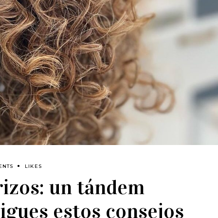
ENTS
LIKES
rizos: un tándem
sigues estos consejos