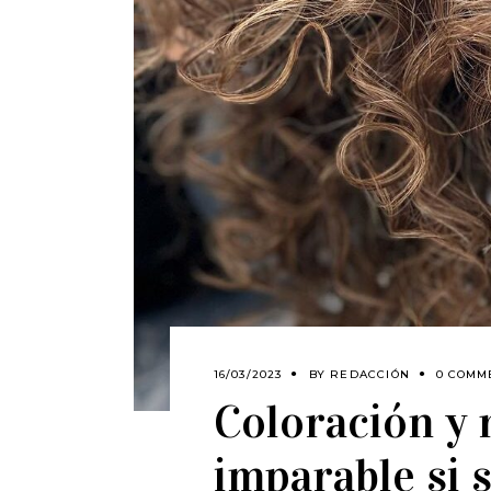
16/03/2023
BY
REDACCIÓN
0 COMM
Coloración y 
imparable si 