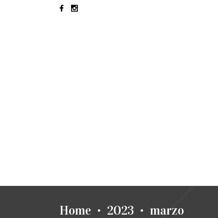
INICIO
HAIR LOVERS
PELU
Home
2023
marzo
•
•