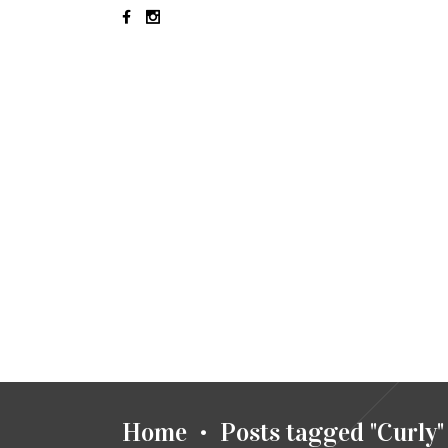
INICIO
HAIR LOVERS
PELU
Home
Posts tagged "Curly"
•