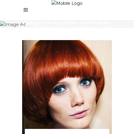
Home
Tendencias
•
•
Fuego en el pelo: Estos son
los bobs más candentes del
momento