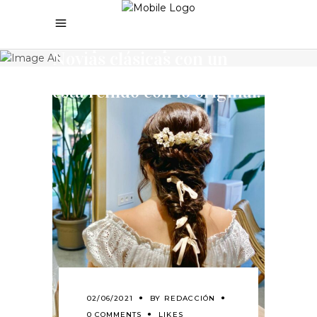
Home
•
Peluquería nupcial
•
Novias clásicas con un
twist. Lo tradicional no
está reñido con lo original.
02/06/2021
BY
REDACCIÓN
0 COMMENTS
LIKES