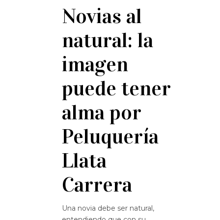
Novias al
natural: la
imagen
puede tener
alma por
Peluquería
Llata
Carrera
Una novia debe ser natural,
entendiendo que con su